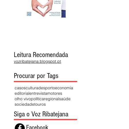
Leitura Recomendada
vozribatejana.blogspot.pt
Procurar por Tags
casos
cultura
desporto
economia
editorial
entrevista
motores
olho vivo
política
regional
saúde
sociedade
touros
Siga o Voz Ribatejana
Facebook