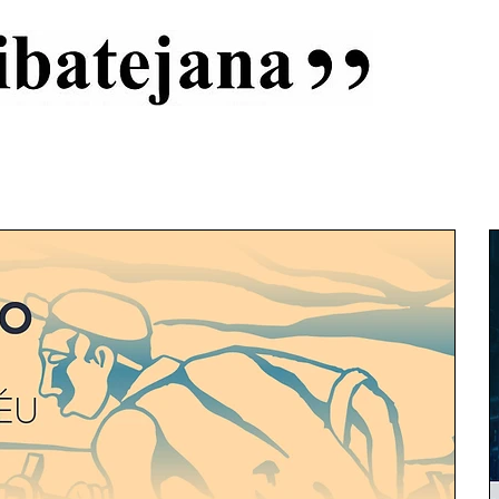
al
Início
Capas
Vida Ribatejana
Estatuto Editorial
An