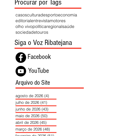
Procurar por Tags
casos
cultura
desporto
economia
editorial
entrevista
motores
olho vivo
política
regional
saúde
sociedade
touros
Siga o Voz Ribatejana
Facebook
YouTube
Arquivo do Site
agosto de 2026
(4)
4 posts
julho de 2026
(41)
41 posts
junho de 2026
(43)
43 posts
maio de 2026
(50)
50 posts
abril de 2026
(45)
45 posts
março de 2026
(48)
48 posts
fevereiro de 2026
(51)
51 posts