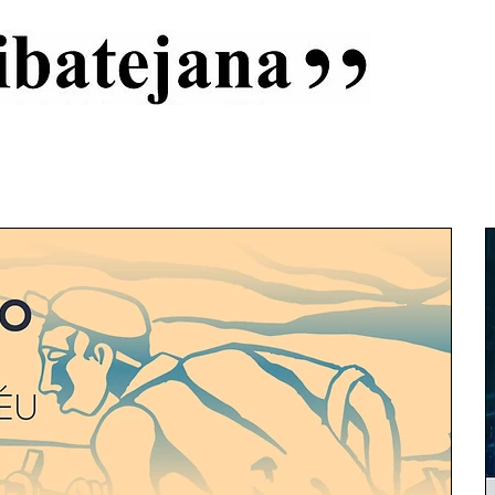
al
Início
Capas
Vida Ribatejana
Estatuto Editorial
An