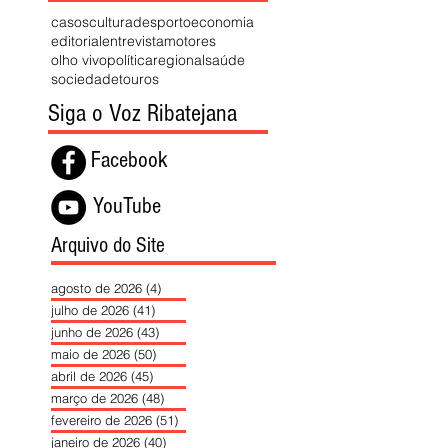
casos
cultura
desporto
economia
editorial
entrevista
motores
olho vivo
política
regional
saúde
sociedade
touros
Siga o Voz Ribatejana
Facebook
YouTube
Arquivo do Site
agosto de 2026
(4)
4 posts
julho de 2026
(41)
41 posts
junho de 2026
(43)
43 posts
maio de 2026
(50)
50 posts
abril de 2026
(45)
45 posts
março de 2026
(48)
48 posts
fevereiro de 2026
(51)
51 posts
janeiro de 2026
(40)
40 posts