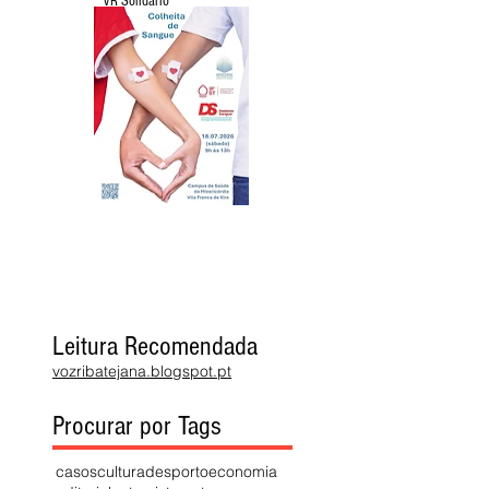
VR Solidário
Leitura Recomendada
vozribatejana.blogspot.pt
Procurar por Tags
casos
cultura
desporto
economia