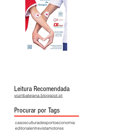
Leitura Recomendada
vozribatejana.blogspot.pt
Procurar por Tags
casos
cultura
desporto
economia
editorial
entrevista
motores