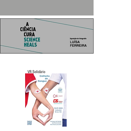
VR Solidário