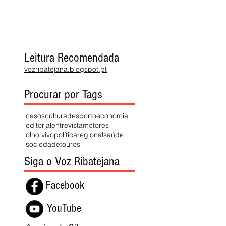
Leitura Recomendada
vozribatejana.blogspot.pt
Procurar por Tags
casos
cultura
desporto
economia
editorial
entrevista
motores
olho vivo
política
regional
saúde
sociedade
touros
Siga o Voz Ribatejana
Facebook
YouTube