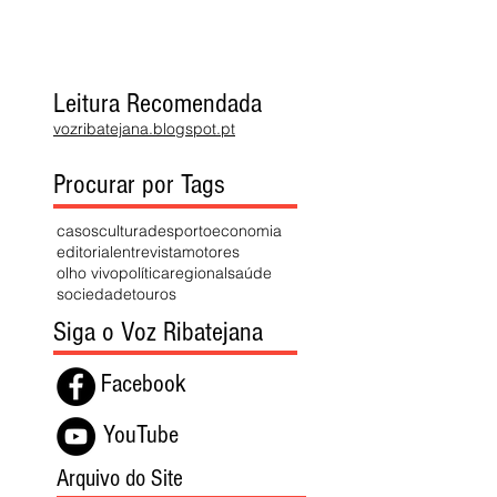
Leitura Recomendada
vozribatejana.blogspot.pt
Procurar por Tags
casos
cultura
desporto
economia
editorial
entrevista
motores
olho vivo
política
regional
saúde
sociedade
touros
Siga o Voz Ribatejana
Facebook
YouTube
Arquivo do Site