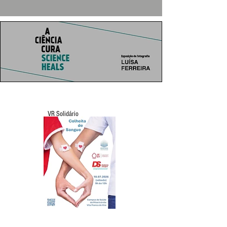
VR Solidário