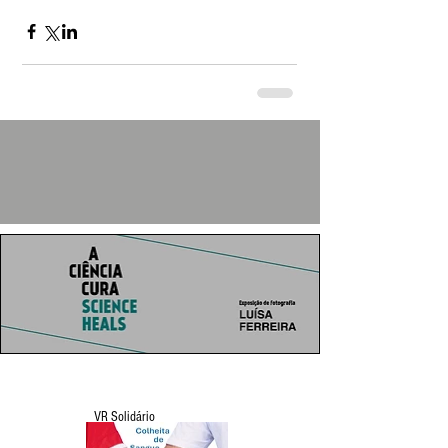
VR Solidário