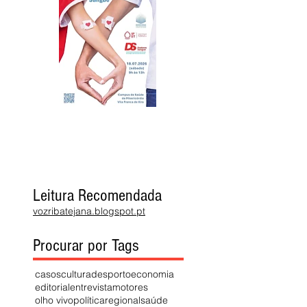
Leitura Recomendada
vozribatejana.blogspot.pt
Procurar por Tags
casos
cultura
desporto
economia
editorial
entrevista
motores
olho vivo
política
regional
saúde