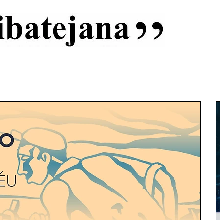
al
Início
Capas
Vida Ribatejana
Estatuto Editorial
An