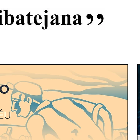
al
Início
Capas
Vida Ribatejana
Estatuto Editorial
An