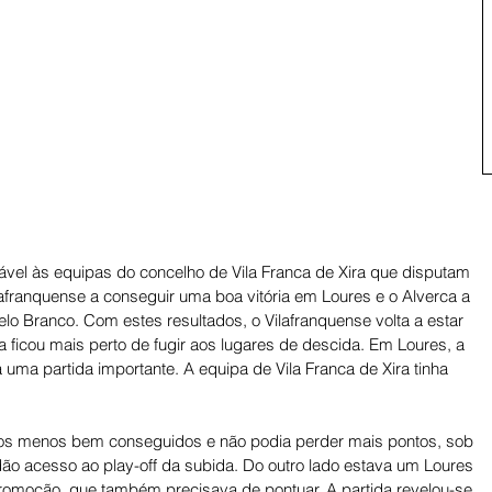
ável às equipas do concelho de Vila Franca de Xira que disputam 
franquense a conseguir uma boa vitória em Loures e o Alverca a 
lo Branco. Com estes resultados, o Vilafranquense volta a estar 
ca ficou mais perto de fugir aos lugares de descida. Em Loures, a 
 uma partida importante. A equipa de Vila Franca de Xira tinha 
jogos menos bem conseguidos e não podia perder mais pontos, sob 
dão acesso ao play-off da subida. Do outro lado estava um Loures 
promoção, que também precisava de pontuar. A partida revelou-se 