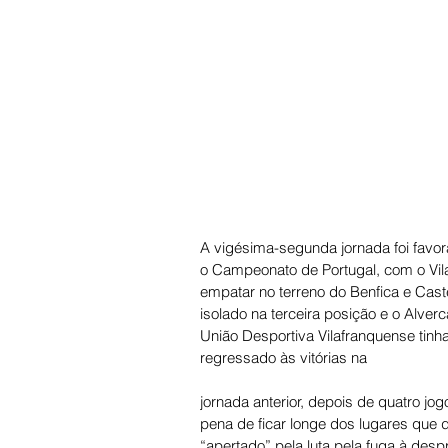
A vigésima-segunda jornada foi favor
o Campeonato de Portugal, com o Vila
empatar no terreno do Benfica e Caste
isolado na terceira posição e o Alver
União Desportiva Vilafranquense tinha
regressado às vitórias na
jornada anterior, depois de quatro 
pena de ficar longe dos lugares que 
“apertado” pela luta pela fuga à des