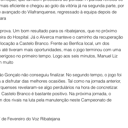
mais eficiente e chegou ao golo da vitória já na segunda parte, por 
te avançado do Vilafranquense, regressado à equipa depois de 
para
prova. Um bom resultado para os ribatejanos, que no próximo 
ra do Hospital. Já o Alverca manteve o caminho da recuperação 
ocação a Castelo Branco. Frente ao Benfica local, um dos 
s até tiveram mais oportunidades, mas o jogo terminou com uma 
 perigoso no primeiro tempo. Logo aos seis minutos, Manuel Liz 
om muito
o Gonçalo não conseguiu finalizar. No segundo tempo, o jogo foi 
 a disfrutar das melhores ocasiões. Tal como na jornada anterior, 
erquenses revelaram-se algo perdulários na hora de concretizar. 
Castelo Branco é bastante positivo. Na próxima jornada, o 
 um dos rivais na luta pela manutenção neste Campeonato de 
de Fevereiro do Voz Ribatejana  