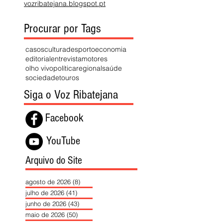
vozribatejana.blogspot.pt
Procurar por Tags
casos
cultura
desporto
economia
editorial
entrevista
motores
olho vivo
política
regional
saúde
sociedade
touros
Siga o Voz Ribatejana
Facebook
YouTube
Arquivo do Site
agosto de 2026
(8)
8 posts
julho de 2026
(41)
41 posts
junho de 2026
(43)
43 posts
maio de 2026
(50)
50 posts