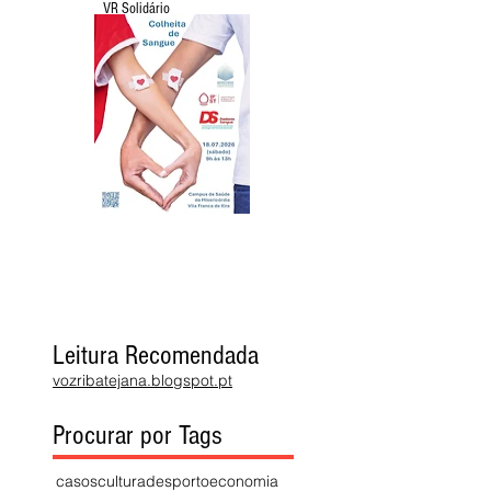
VR Solidário
Leitura Recomendada
vozribatejana.blogspot.pt
Procurar por Tags
casos
cultura
desporto
economia