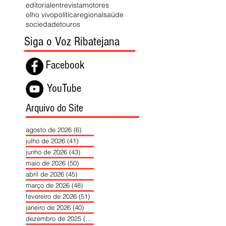
editorial
entrevista
motores
olho vivo
política
regional
saúde
sociedade
touros
Siga o Voz Ribatejana
Facebook
YouTube
Arquivo do Site
agosto de 2026
(6)
6 posts
julho de 2026
(41)
41 posts
junho de 2026
(43)
43 posts
maio de 2026
(50)
50 posts
abril de 2026
(45)
45 posts
março de 2026
(48)
48 posts
fevereiro de 2026
(51)
51 posts
janeiro de 2026
(40)
40 posts
dezembro de 2025
(39)
39 posts