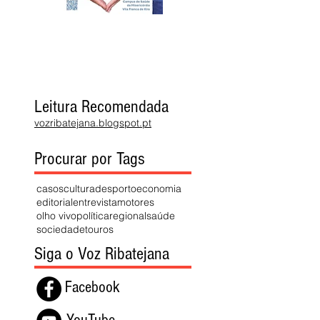
Leitura Recomendada
vozribatejana.blogspot.pt
Procurar por Tags
casos
cultura
desporto
economia
editorial
entrevista
motores
olho vivo
política
regional
saúde
sociedade
touros
Siga o Voz Ribatejana
Facebook