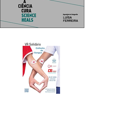
VR Solidário