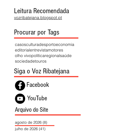
Leitura Recomendada
vozribatejana.blogspot.pt
Procurar por Tags
casos
cultura
desporto
economia
editorial
entrevista
motores
olho vivo
política
regional
saúde
sociedade
touros
Siga o Voz Ribatejana
Facebook
YouTube
Arquivo do Site
agosto de 2026
(8)
8 posts
julho de 2026
(41)
41 posts