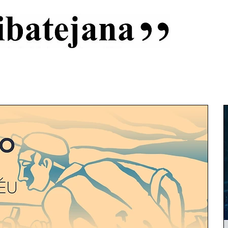
al
Início
Capas
Vida Ribatejana
Estatuto Editorial
An