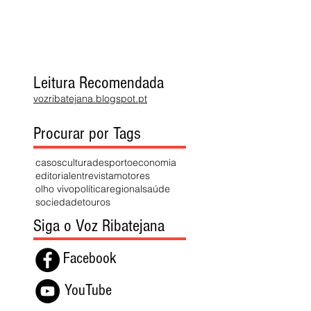
Leitura Recomendada
vozribatejana.blogspot.pt
Procurar por Tags
casos
cultura
desporto
economia
editorial
entrevista
motores
olho vivo
política
regional
saúde
sociedade
touros
Siga o Voz Ribatejana
Facebook
YouTube