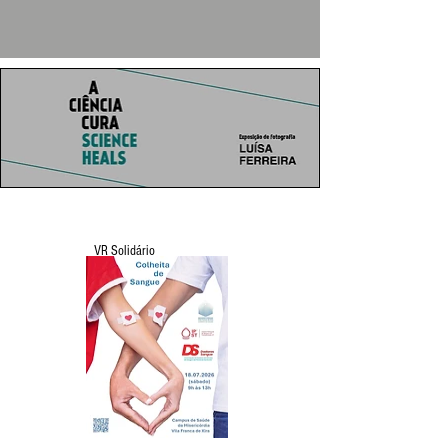
VR Solidário