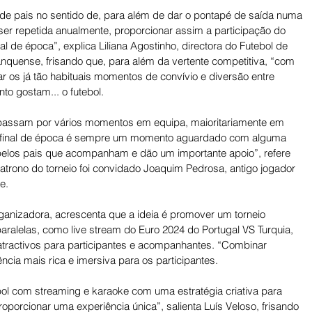
de pais no sentido de, para além de dar o pontapé de saída numa 
ser repetida anualmente, proporcionar assim a participação do 
l de época”, explica Liliana Agostinho, directora do Futebol de 
nquense, frisando que, para além da vertente competitiva, “com 
r os já tão habituais momentos de convívio e diversão entre 
nto gostam... o futebol. 
passam por vários momentos em equipa, maioritariamente em 
de final de época é sempre um momento aguardado com alguma 
 pelos pais que acompanham e dão um importante apoio”, refere 
patrono do torneio foi convidado Joaquim Pedrosa, antigo jogador 
e. 
anizadora, acrescenta que a ideia é promover um torneio 
paralelas, como live stream do Euro 2024 do Portugal VS Turquia, 
atractivos para participantes e acompanhantes. “Combinar 
ncia mais rica e imersiva para os participantes. 
bol com streaming e karaoke com uma estratégia criativa para 
roporcionar uma experiência única”, salienta Luís Veloso, frisando 