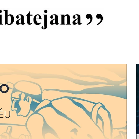
al
Início
Capas
Vida Ribatejana
Estatuto Editorial
An