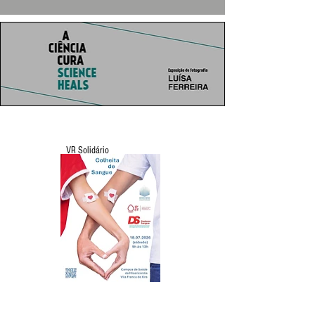
VR Solidário