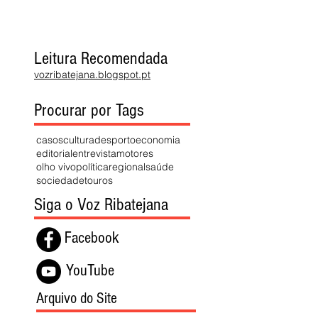
Leitura Recomendada
vozribatejana.blogspot.pt
Procurar por Tags
casos
cultura
desporto
economia
editorial
entrevista
motores
olho vivo
política
regional
saúde
sociedade
touros
Siga o Voz Ribatejana
Facebook
YouTube
Arquivo do Site