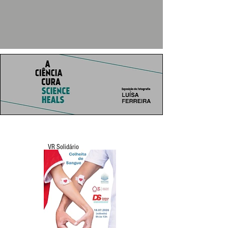
VR Solidário