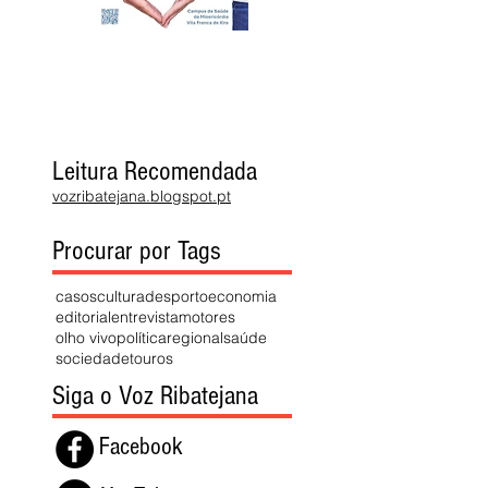
Leitura Recomendada
vozribatejana.blogspot.pt
Procurar por Tags
casos
cultura
desporto
economia
editorial
entrevista
motores
olho vivo
política
regional
saúde
sociedade
touros
Siga o Voz Ribatejana
Facebook