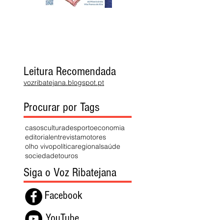
Leitura Recomendada
vozribatejana.blogspot.pt
Procurar por Tags
casos
cultura
desporto
economia
editorial
entrevista
motores
olho vivo
política
regional
saúde
sociedade
touros
Siga o Voz Ribatejana
Facebook
YouTube