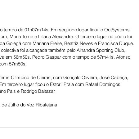
m o tempo de 01h07m14s. Em segundo lugar ficou o OutSystems 
m, Maria Tomé e Liliana Alexandre. O terceiro lugar no pódio foi 
 da Golegã com Mariana Freire, Beatriz Neves e Francisca Duque. 
 colectiva foi alcançada também pelo Alhandra Sporting Club, 
rova em 56m50s, Pedro Gaspar com o tempo de 57m41s, Afonso 
 com 57m50s.
tems Olímpico de Oeiras, com Gonçalo Oliveira, José Cabeça, 
m terceiro lugar ficou o Estoril Praia com Rafael Domingos 
uno Pais e Rodrigo Baltazar.
 de Julho do Voz Ribatejana