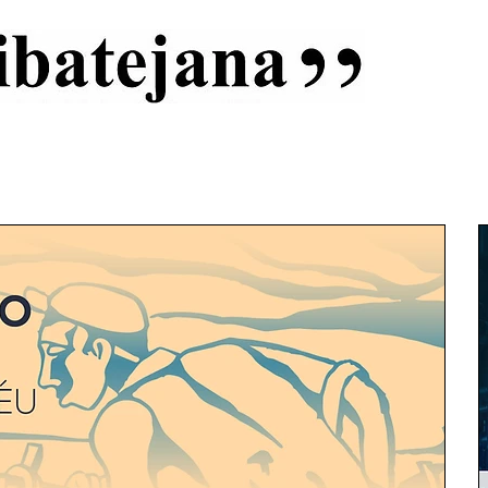
al
Início
Capas
Vida Ribatejana
Estatuto Editorial
An