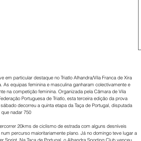
 em particular destaque no Triatlo Alhandra/Vila Franca de Xira 
 As equipas feminina e masculina ganharam colectivamente e 
mente na competição feminina. Organizada pela Câmara de Vila 
Federação Portuguesa de Triatlo, esta terceira edição da prova 
o sábado decorreu a quinta etapa da Taça de Portugal, disputada 
am que nadar 750
 percorrer 20kms de ciclismo de estrada com alguns desníveis 
 num percurso maioritariamente plano. Já no domingo teve lugar a 
er Sprint. Na Taça de Portugal, o Alhandra Sporting Club venceu 