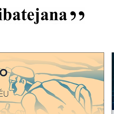
al
Início
Capas
Vida Ribatejana
Estatuto Editorial
An