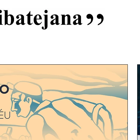
al
Início
Capas
Vida Ribatejana
Estatuto Editorial
An