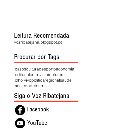
Leitura Recomendada
vozribatejana.blogspot.pt
Procurar por Tags
casos
cultura
desporto
economia
editorial
entrevista
motores
olho vivo
política
regional
saúde
sociedade
touros
Siga o Voz Ribatejana
Facebook
YouTube