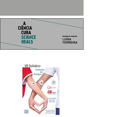
VR Solidário