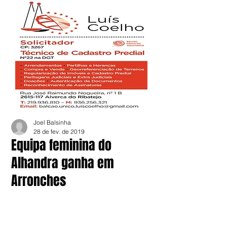
Joel Balsinha
28 de fev. de 2019
Equipa feminina do
Alhandra ganha em
Arronches