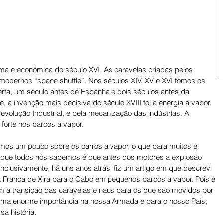
ítima e económica do século XVI. As caravelas criadas pelos 
odernos “space shuttle”. Nos séculos XIV, XV e XVI fomos os 
berta, um século antes de Espanha e dois séculos antes da 
e, a invenção mais decisiva do século XVIII foi a energia a vapor. 
Revolução Industrial, e pela mecanização das indústrias. A 
orte nos barcos a vapor.
mos um pouco sobre os carros a vapor, o que para muitos é 
o que todos nós sabemos é que antes dos motores a explosão 
Inclusivamente, há uns anos atrás, fiz um artigo em que descrevi 
a Franca de Xira para o Cabo em pequenos barcos a vapor. Pois é 
m a transição das caravelas e naus para os que são movidos por 
uma enorme importância na nossa Armada e para o nosso País, 
a história.