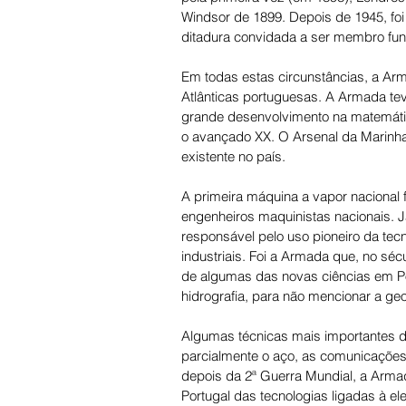
Windsor de 1899. Depois de 1945, foi
ditadura convidada a ser membro fu
Em todas estas circunstâncias, a Ar
Atlânticas portuguesas. A Armada tev
grande desenvolvimento na matemátic
o avançado XX. O Arsenal da Marinha 
existente no país.
A primeira máquina a vapor nacional f
engenheiros maquinistas nacionais. Já
responsável pelo uso pioneiro da tecn
industriais. Foi a Armada que, no s
de algumas das novas ciências em Por
hidrografia, para não mencionar a geog
Algumas técnicas mais importantes 
parcialmente o aço, as comunicações r
depois da 2ª Guerra Mundial, a Arma
Portugal das tecnologias ligadas à ele