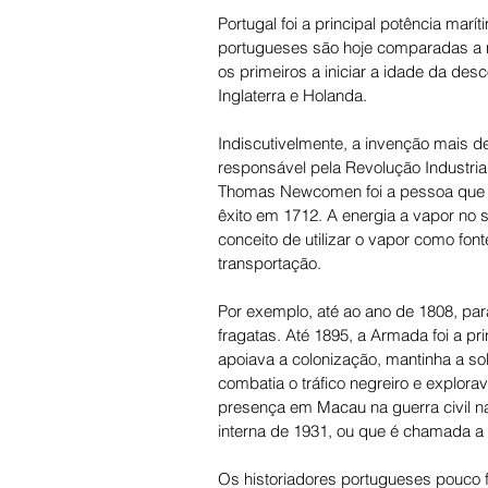
Portugal foi a principal potência mar
portugueses são hoje comparadas a m
os primeiros a iniciar a idade da de
Inglaterra e Holanda.
Indiscutivelmente, a invenção mais dec
responsável pela Revolução Industrial
Thomas Newcomen foi a pessoa que i
êxito em 1712. A energia a vapor no s
conceito de utilizar o vapor como fon
transportação.
Por exemplo, até ao ano de 1808, para 
fragatas. Até 1895, a Armada foi a pr
apoiava a colonização, mantinha a sob
combatia o tráfico negreiro e explora
presença em Macau na guerra civil na
interna de 1931, ou que é chamada a
Os historiadores portugueses pouco fal