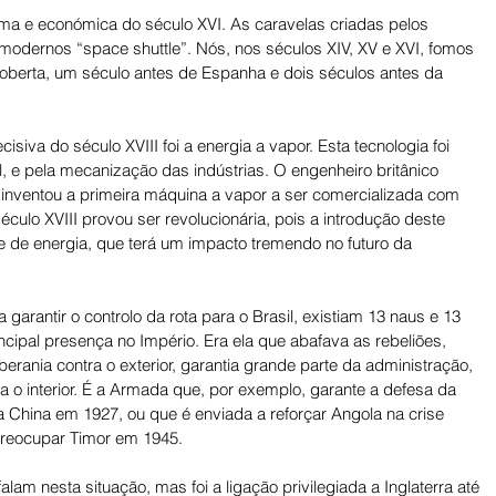
ítima e económica do século XVI. As caravelas criadas pelos 
odernos “space shuttle”. Nós, nos séculos XIV, XV e XVI, fomos 
scoberta, um século antes de Espanha e dois séculos antes da 
isiva do século XVIII foi a energia a vapor. Esta tecnologia foi 
, e pela mecanização das indústrias. O engenheiro britânico 
nventou a primeira máquina a vapor a ser comercializada com 
éculo XVIII provou ser revolucionária, pois a introdução deste 
te de energia, que terá um impacto tremendo no futuro da 
garantir o controlo da rota para o Brasil, existiam 13 naus e 13 
incipal presença no Império. Era ela que abafava as rebeliões, 
erania contra o exterior, garantia grande parte da administração, 
va o interior. É a Armada que, por exemplo, garante a defesa da 
 China em 1927, ou que é enviada a reforçar Angola na crise 
 reocupar Timor em 1945.
am nesta situação, mas foi a ligação privilegiada a Inglaterra até 