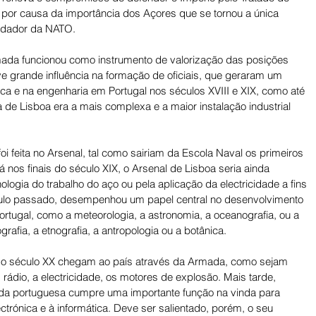
 por causa da importância dos Açores que se tornou a única 
ndador da NATO.
mada funcionou como instrumento de valorização das posições 
e grande influência na formação de oficiais, que geraram um 
a e na engenharia em Portugal nos séculos XVIII e XIX, como até 
de Lisboa era a mais complexa e a maior instalação industrial 
oi feita no Arsenal, tal como sairiam da Escola Naval os primeiros 
 nos finais do século XIX, o Arsenal de Lisboa seria ainda 
ologia do trabalho do aço ou pela aplicação da electricidade a fins 
éculo passado, desempenhou um papel central no desenvolvimento 
tugal, como a meteorologia, a astronomia, a oceanografia, ou a 
rafia, a etnografia, a antropologia ou a botânica.
do século XX chegam ao país através da Armada, como sejam 
ádio, a electricidade, os motores de explosão. Mais tarde, 
da portuguesa cumpre uma importante função na vinda para 
ctrónica e à informática. Deve ser salientado, porém, o seu 