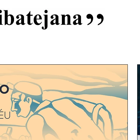
al
Início
Capas
Vida Ribatejana
Estatuto Editorial
An