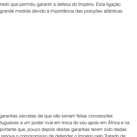
edo que permitiu garantir a defesa do Império. Esta ligação 
m grande medida devido à importância das posições atlânticas 
 garantias secretas de que não seriam feitas concessões 
rtugueses a um poder rival em troca do seu apoio em África e na 
mportante que, pouco depois destas garantias terem sido dadas 
s renova o compromisso de defender o Império pelo Tratado de 