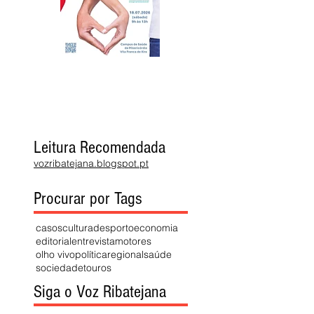
Leitura Recomendada
vozribatejana.blogspot.pt
Procurar por Tags
casos
cultura
desporto
economia
editorial
entrevista
motores
olho vivo
política
regional
saúde
sociedade
touros
Siga o Voz Ribatejana