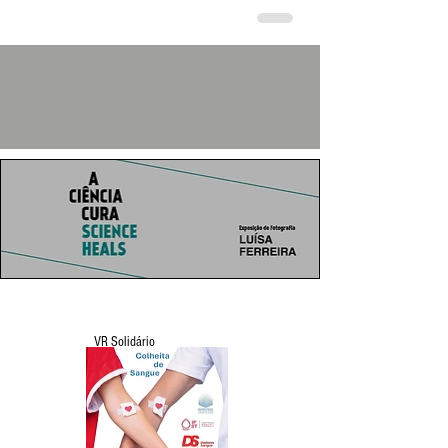
VR Solidário