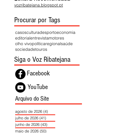
vozribatejana.blogspot.pt
Procurar por Tags
casos
cultura
desporto
economia
editorial
entrevista
motores
olho vivo
política
regional
saúde
sociedade
touros
Siga o Voz Ribatejana
Facebook
YouTube
Arquivo do Site
agosto de 2026
(4)
4 posts
julho de 2026
(41)
41 posts
junho de 2026
(43)
43 posts
maio de 2026
(50)
50 posts