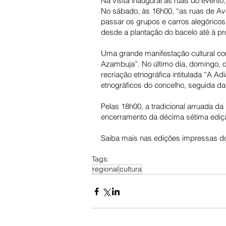
Na visita inaugural às ruas do evento, 
No sábado, às 16h00, “as ruas de Ave
passar os grupos e carros alegóricos
desde a plantação do bacelo até à pr
Uma grande manifestação cultural com
Azambuja”. No último dia, domingo, o
recriação etnográfica intitulada “A A
etnográficos do concelho, seguida d
Pelas 18h00, a tradicional arruada d
encerramento da décima sétima edi
Saiba mais nas edições impressas do
Tags:
regional
cultura