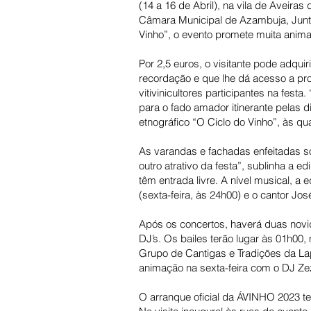
(14 a 16 de Abril), na vila de Aveir
Câmara Municipal de Azambuja, Junt
Vinho”, o evento promete muita anima
Por 2,5 euros, o visitante pode adqu
recordação e que lhe dá acesso a pro
vitivinicultores participantes na fes
para o fado amador itinerante pelas di
etnográfico “O Ciclo do Vinho”, às qu
As varandas e fachadas enfeitadas so
outro atrativo da festa”, sublinha a 
têm entrada livre. A nível musical, 
(sexta-feira, às 24h00) e o cantor J
Após os concertos, haverá duas novi
DJ’s. Os bailes terão lugar às 01h00
Grupo de Cantigas e Tradições da La
animação na sexta-feira com o DJ Z
O arranque oficial da ÁVINHO 2023 te