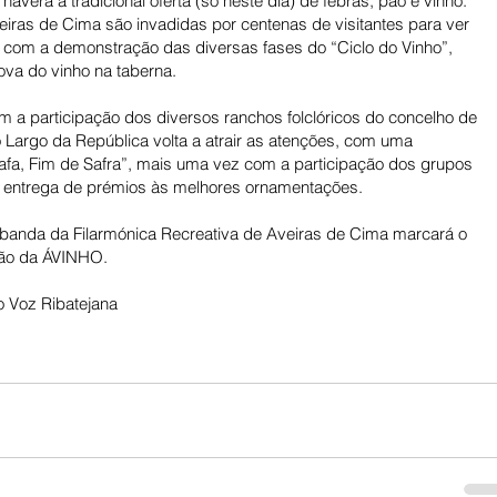
haverá a tradicional oferta (só neste dia) de febras, pão e vinho. 
iras de Cima são invadidas por centenas de visitantes para ver 
 com a demonstração das diversas fases do “Ciclo do Vinho”, 
ova do vinho na taberna. 
 a participação dos diversos ranchos folclóricos do concelho de 
 Largo da República volta a atrair as atenções, com uma 
diafa, Fim de Safra”, mais uma vez com a participação dos grupos 
a entrega de prémios às melhores ornamentações. 
a banda da Filarmónica Recreativa de Aveiras de Cima marcará o 
ção da ÁVINHO.
 Voz Ribatejana