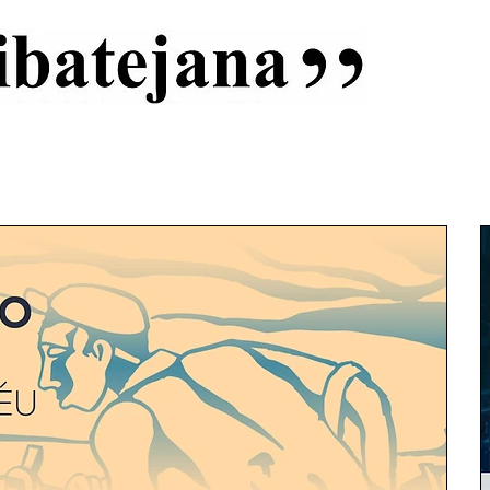
al
Início
Capas
Vida Ribatejana
Estatuto Editorial
An