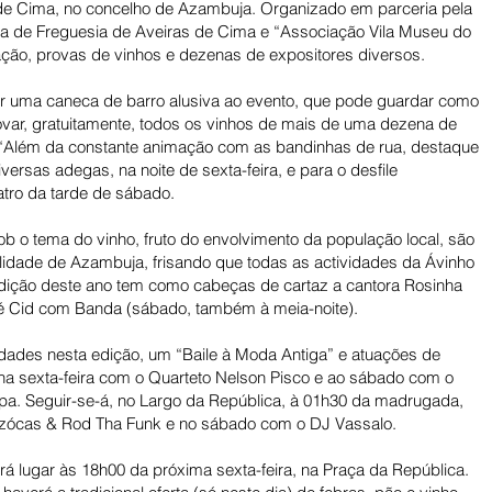
as de Cima, no concelho de Azambuja. Organizado em parceria pela 
a de Freguesia de Aveiras de Cima e “Associação Vila Museu do 
ção, provas de vinhos e dezenas de expositores diversos. 
irir uma caneca de barro alusiva ao evento, que pode guardar como 
var, gratuitamente, todos os vinhos de mais de uma dezena de 
ta. “Além da constante animação com as bandinhas de rua, destaque 
versas adegas, na noite de sexta-feira, e para o desfile 
atro da tarde de sábado. 
b o tema do vinho, fruto do envolvimento da população local, são 
edilidade de Azambuja, frisando que todas as actividades da Ávinho 
a edição deste ano tem como cabeças de cartaz a cantora Rosinha 
osé Cid com Banda (sábado, também à meia-noite). 
dades nesta edição, um “Baile à Moda Antiga” e atuações de 
, na sexta-feira com o Quarteto Nelson Pisco e ao sábado com o 
pa. Seguir-se-á, no Largo da República, à 01h30 da madrugada, 
ezócas & Rod Tha Funk e no sábado com o DJ Vassalo. 
rá lugar às 18h00 da próxima sexta-feira, na Praça da República. 