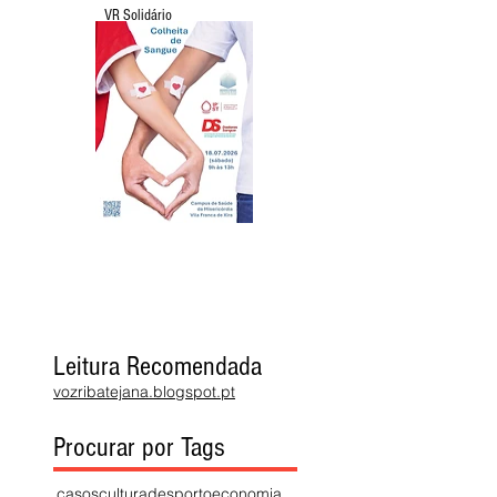
VR Solidário
Leitura Recomendada
vozribatejana.blogspot.pt
Procurar por Tags
casos
cultura
desporto
economia