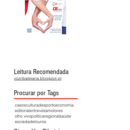
Leitura Recomendada
vozribatejana.blogspot.pt
Procurar por Tags
casos
cultura
desporto
economia
editorial
entrevista
motores
olho vivo
política
regional
saúde
sociedade
touros