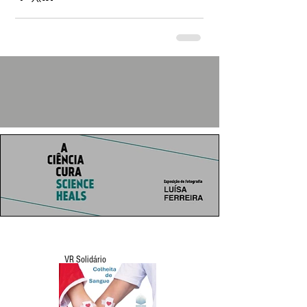
VR Solidário