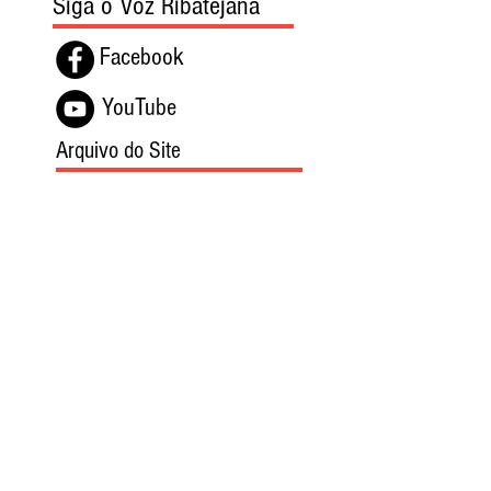
Siga o Voz Ribatejana
Facebook
YouTube
Arquivo do Site
agosto de 2026
(4)
4 posts
julho de 2026
(41)
41 posts
junho de 2026
(43)
43 posts
maio de 2026
(50)
50 posts
abril de 2026
(45)
45 posts
março de 2026
(48)
48 posts
fevereiro de 2026
(51)
51 posts
janeiro de 2026
(40)
40 posts
dezembro de 2025
(39)
39 posts
novembro de 2025
(37)
37 posts
outubro de 2025
(46)
46 posts
setembro de 2025
(40)
40 posts
agosto de 2025
(37)
37 posts