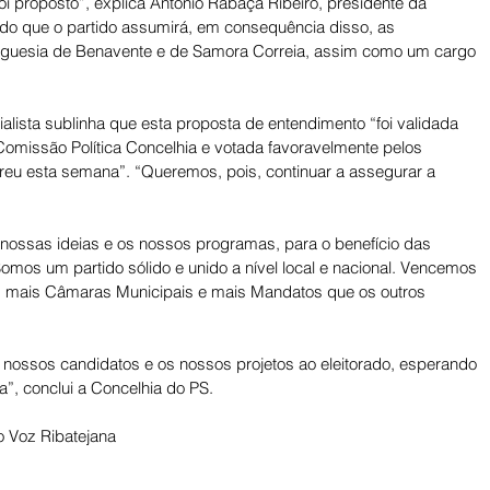
oi proposto”, explica António Rabaça Ribeiro, presidente da 
do que o partido assumirá, em consequência disso, as 
eguesia de Benavente e de Samora Correia, assim como um cargo 
ialista sublinha que esta proposta de entendimento “foi validada 
 Comissão Política Concelhia e votada favoravelmente pelos 
rreu esta semana”. “Queremos, pois, continuar a assegurar a 
 nossas ideias e os nossos programas, para o benefício das 
omos um partido sólido e unido a nível local e nacional. Vencemos 
m mais Câmaras Municipais e mais Mandatos que os outros 
ossos candidatos e os nossos projetos ao eleitorado, esperando 
a”, conclui a Concelhia do PS.
 Voz Ribatejana