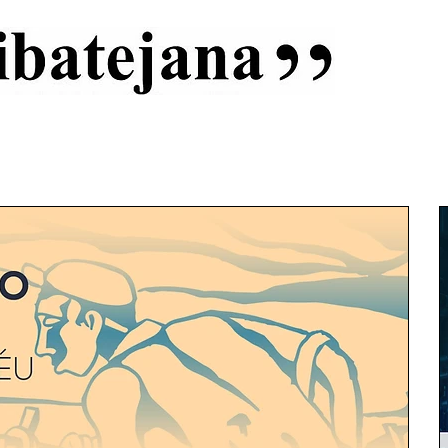
al
Início
Capas
Vida Ribatejana
Estatuto Editorial
An