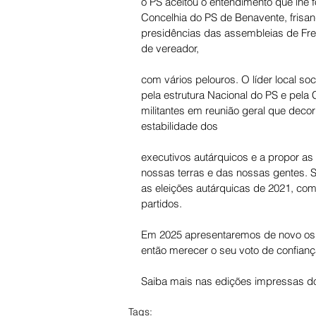
o PS aceitou o entendimento que lhe f
Concelhia do PS de Benavente, frisan
presidências das assembleias de Fr
de vereador, 
com vários pelouros. O líder local soc
pela estrutura Nacional do PS e pela
militantes em reunião geral que deco
estabilidade dos 
executivos autárquicos e a propor as
nossas terras e das nossas gentes. S
as eleições autárquicas de 2021, co
partidos. 
Em 2025 apresentaremos de novo os n
então merecer o seu voto de confianç
Saiba mais nas edições impressas do
Tags: