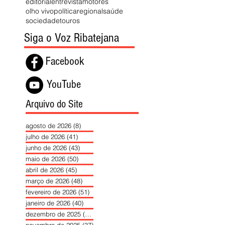
editorial
entrevista
motores
olho vivo
política
regional
saúde
sociedade
touros
Siga o Voz Ribatejana
Facebook
YouTube
Arquivo do Site
agosto de 2026
(8)
8 posts
julho de 2026
(41)
41 posts
junho de 2026
(43)
43 posts
maio de 2026
(50)
50 posts
abril de 2026
(45)
45 posts
março de 2026
(48)
48 posts
fevereiro de 2026
(51)
51 posts
janeiro de 2026
(40)
40 posts
dezembro de 2025
(39)
39 posts
novembro de 2025
(37)
37 posts