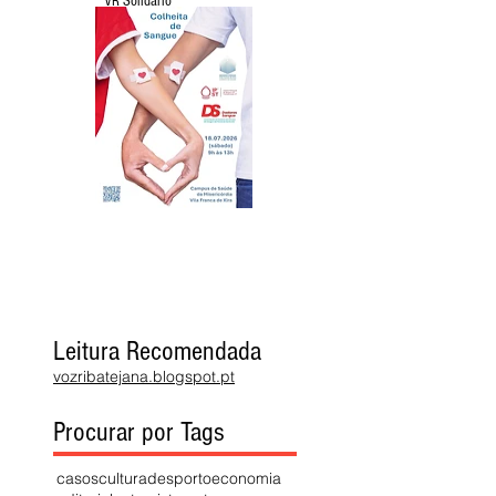
VR Solidário
Leitura Recomendada
vozribatejana.blogspot.pt
Procurar por Tags
casos
cultura
desporto
economia