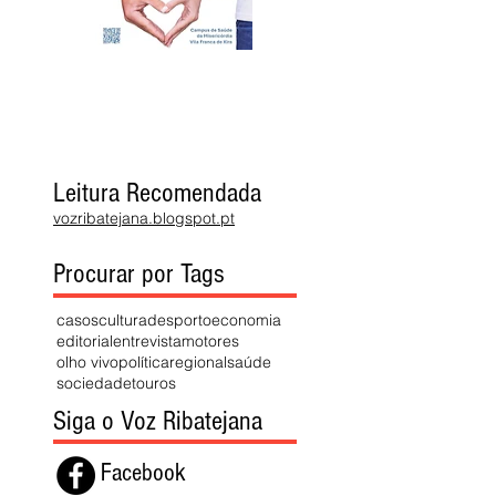
Leitura Recomendada
vozribatejana.blogspot.pt
Procurar por Tags
casos
cultura
desporto
economia
editorial
entrevista
motores
olho vivo
política
regional
saúde
sociedade
touros
Siga o Voz Ribatejana
Facebook