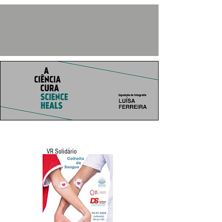
VR Solidário