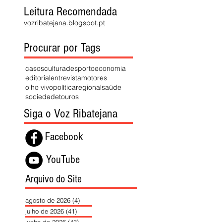
Leitura Recomendada
vozribatejana.blogspot.pt
Procurar por Tags
casos
cultura
desporto
economia
editorial
entrevista
motores
olho vivo
política
regional
saúde
sociedade
touros
Siga o Voz Ribatejana
Facebook
YouTube
Arquivo do Site
agosto de 2026
(4)
4 posts
julho de 2026
(41)
41 posts