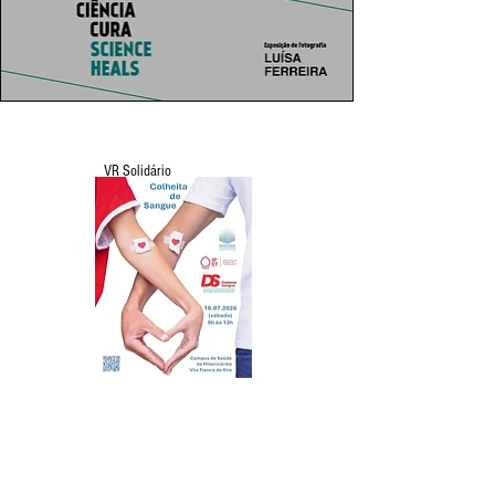
VR Solidário