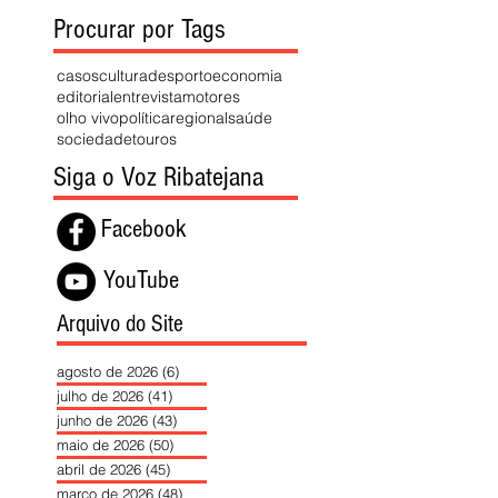
Procurar por Tags
casos
cultura
desporto
economia
editorial
entrevista
motores
olho vivo
política
regional
saúde
sociedade
touros
Siga o Voz Ribatejana
Facebook
YouTube
Arquivo do Site
agosto de 2026
(6)
6 posts
julho de 2026
(41)
41 posts
junho de 2026
(43)
43 posts
maio de 2026
(50)
50 posts
abril de 2026
(45)
45 posts
março de 2026
(48)
48 posts