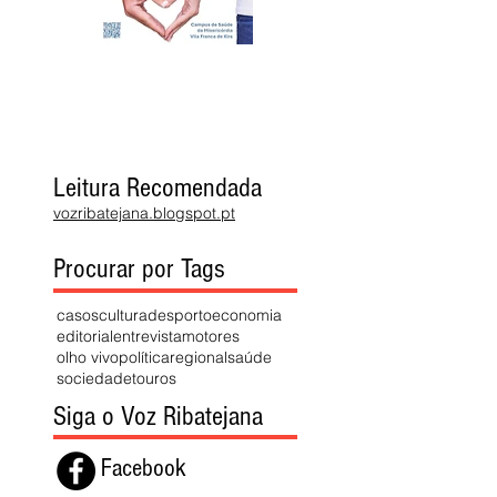
Leitura Recomendada
vozribatejana.blogspot.pt
Procurar por Tags
casos
cultura
desporto
economia
editorial
entrevista
motores
olho vivo
política
regional
saúde
sociedade
touros
Siga o Voz Ribatejana
Facebook