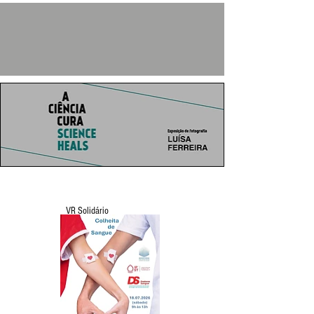
VR Solidário