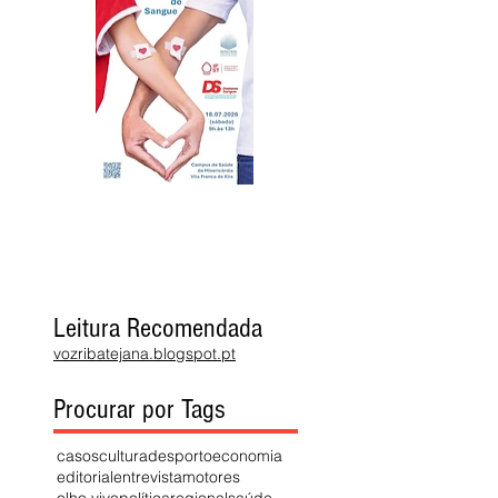
Leitura Recomendada
vozribatejana.blogspot.pt
Procurar por Tags
casos
cultura
desporto
economia
editorial
entrevista
motores