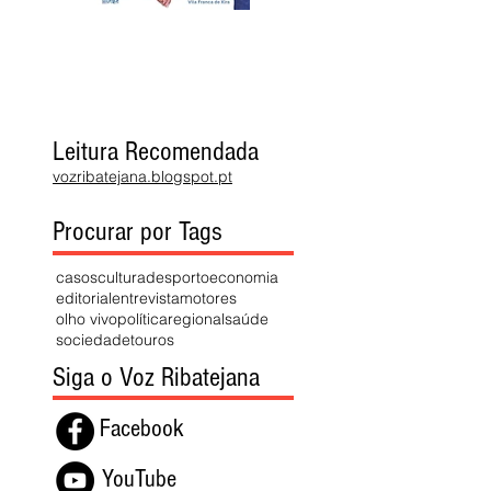
Leitura Recomendada
vozribatejana.blogspot.pt
Procurar por Tags
casos
cultura
desporto
economia
editorial
entrevista
motores
olho vivo
política
regional
saúde
sociedade
touros
Siga o Voz Ribatejana
Facebook
YouTube