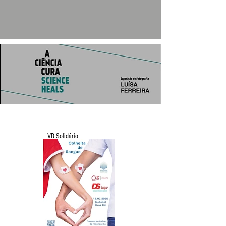
VR Solidário