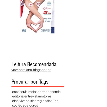
Leitura Recomendada
vozribatejana.blogspot.pt
Procurar por Tags
casos
cultura
desporto
economia
editorial
entrevista
motores
olho vivo
política
regional
saúde
sociedade
touros