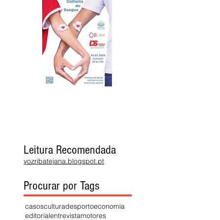
Leitura Recomendada
vozribatejana.blogspot.pt
Procurar por Tags
casos
cultura
desporto
economia
editorial
entrevista
motores