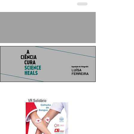
VR Solidário