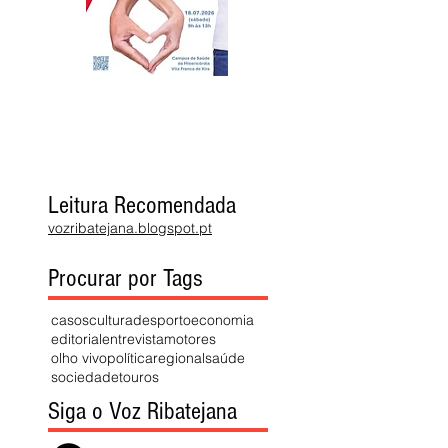
Leitura Recomendada
vozribatejana.blogspot.pt
Procurar por Tags
casos
cultura
desporto
economia
editorial
entrevista
motores
olho vivo
política
regional
saúde
sociedade
touros
Siga o Voz Ribatejana