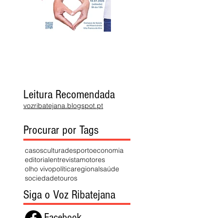
Leitura Recomendada
vozribatejana.blogspot.pt
Procurar por Tags
casos
cultura
desporto
economia
editorial
entrevista
motores
olho vivo
política
regional
saúde
sociedade
touros
Siga o Voz Ribatejana
Facebook