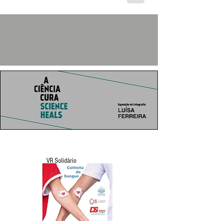
VR Solidário