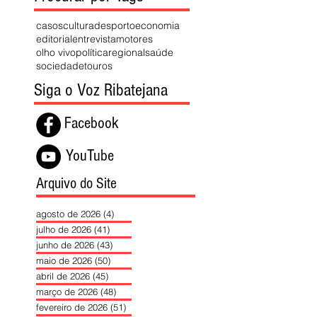
casos
cultura
desporto
economia
editorial
entrevista
motores
olho vivo
política
regional
saúde
sociedade
touros
Siga o Voz Ribatejana
Facebook
YouTube
Arquivo do Site
agosto de 2026
(4)
4 posts
julho de 2026
(41)
41 posts
junho de 2026
(43)
43 posts
maio de 2026
(50)
50 posts
abril de 2026
(45)
45 posts
março de 2026
(48)
48 posts
fevereiro de 2026
(51)
51 posts