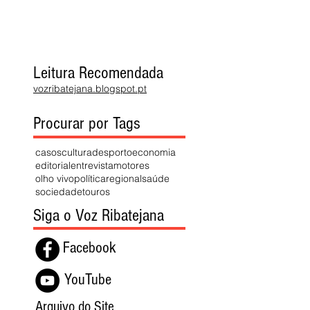
Leitura Recomendada
vozribatejana.blogspot.pt
Procurar por Tags
casos
cultura
desporto
economia
editorial
entrevista
motores
olho vivo
política
regional
saúde
sociedade
touros
Siga o Voz Ribatejana
Facebook
YouTube
Arquivo do Site