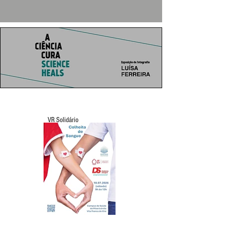
VR Solidário