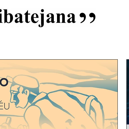
al
Início
Capas
Vida Ribatejana
Estatuto Editorial
An