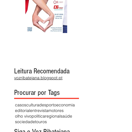
Leitura Recomendada
vozribatejana.blogspot.pt
Procurar por Tags
casos
cultura
desporto
economia
editorial
entrevista
motores
olho vivo
política
regional
saúde
sociedade
touros
Siga o Voz Ribatejana