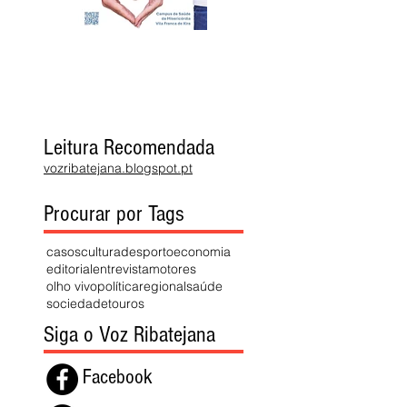
Leitura Recomendada
vozribatejana.blogspot.pt
Procurar por Tags
casos
cultura
desporto
economia
editorial
entrevista
motores
olho vivo
política
regional
saúde
sociedade
touros
Siga o Voz Ribatejana
Facebook