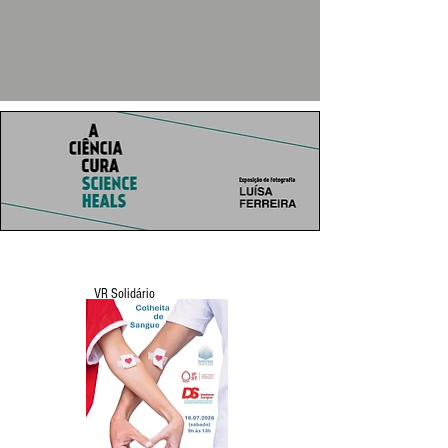
VR Solidário