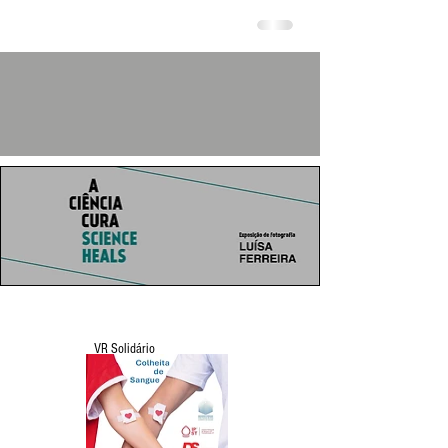
VR Solidário