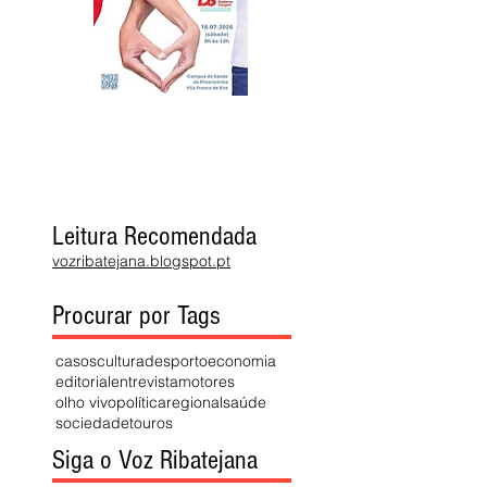
Leitura Recomendada
vozribatejana.blogspot.pt
Procurar por Tags
casos
cultura
desporto
economia
editorial
entrevista
motores
olho vivo
política
regional
saúde
sociedade
touros
Siga o Voz Ribatejana